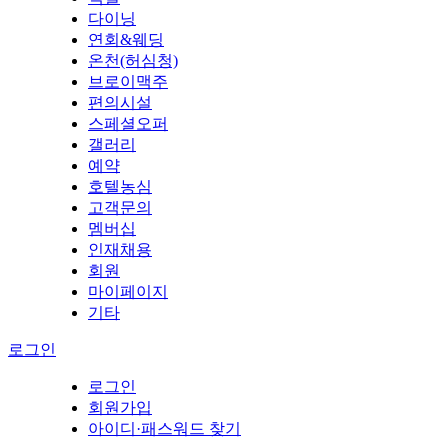
다이닝
연회&웨딩
온천(허심청)
브로이맥주
편의시설
스페셜오퍼
갤러리
예약
호텔농심
고객문의
멤버십
인재채용
회원
마이페이지
기타
로그인
로그인
회원가입
아이디·패스워드 찾기