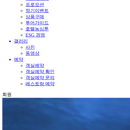
프로모션
정기이벤트
상품구매
투어가이드
호텔농심툰
ESG 경영
갤러리
사진
동영상
예약
객실예약
객실예약 확인
객실예약 문의
레스토랑 예약
회원