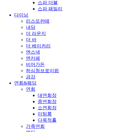
스파 더블
스파 패밀리
다이닝
리스또란떼
내당
더 라운지
더 바
더 베이커리
엔스낵
엔카페
비어가든
허심청브로이펍
금강
연회&웨딩
연회
대연회장
중연회장
소연회장
미팅룸
다목적홀
가족연회