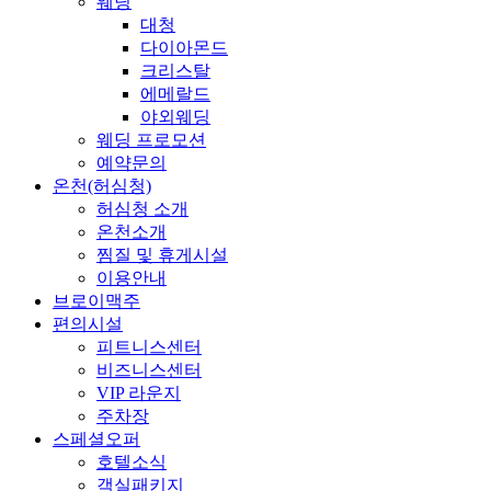
웨딩
대청
다이아몬드
크리스탈
에메랄드
야외웨딩
웨딩 프로모션
예약문의
온천(허심청)
허심청 소개
온천소개
찜질 및 휴게시설
이용안내
브로이맥주
편의시설
피트니스센터
비즈니스센터
VIP 라운지
주차장
스페셜오퍼
호텔소식
객실패키지