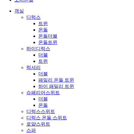
객실
디럭스
트윈
온돌
온돌더블
온돌트윈
하이디럭스
더블
트윈
럭셔리
더블
패밀리 온돌 트윈
하이 패밀리 트윈
슈페리어스위트
더블
온돌
디럭스스위트
디럭스 온돌 스위트
로얄스위트
스파