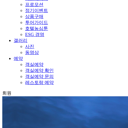
프로모션
정기이벤트
상품구매
투어가이드
호텔농심툰
ESG 경영
갤러리
사진
동영상
예약
객실예약
객실예약 확인
객실예약 문의
레스토랑 예약
회원