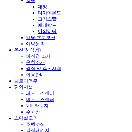
웨딩
대청
다이아몬드
크리스탈
에메랄드
야외웨딩
웨딩 프로모션
예약문의
온천(허심청)
허심청 소개
온천소개
찜질 및 휴게시설
이용안내
브로이맥주
편의시설
피트니스센터
비즈니스센터
VIP 라운지
주차장
스페셜오퍼
호텔소식
객실패키지