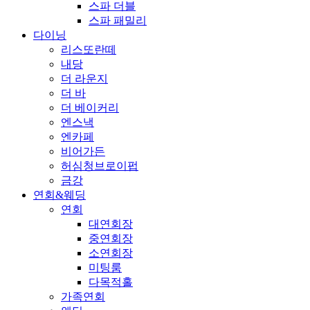
스파 더블
스파 패밀리
다이닝
리스또란떼
내당
더 라운지
더 바
더 베이커리
엔스낵
엔카페
비어가든
허심청브로이펍
금강
연회&웨딩
연회
대연회장
중연회장
소연회장
미팅룸
다목적홀
가족연회