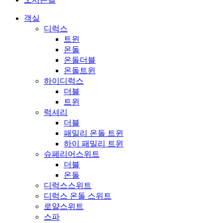
객실
디럭스
트윈
온돌
온돌더블
온돌트윈
하이디럭스
더블
트윈
럭셔리
더블
패밀리 온돌 트윈
하이 패밀리 트윈
슈페리어스위트
더블
온돌
디럭스스위트
디럭스 온돌 스위트
로얄스위트
스파