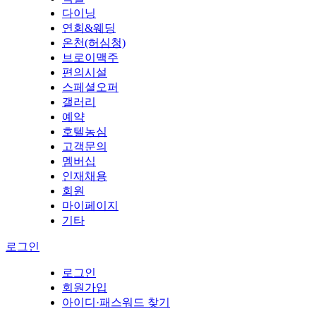
다이닝
연회&웨딩
온천(허심청)
브로이맥주
편의시설
스페셜오퍼
갤러리
예약
호텔농심
고객문의
멤버십
인재채용
회원
마이페이지
기타
로그인
로그인
회원가입
아이디·패스워드 찾기