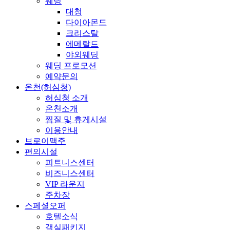
웨딩
대청
다이아몬드
크리스탈
에메랄드
야외웨딩
웨딩 프로모션
예약문의
온천(허심청)
허심청 소개
온천소개
찜질 및 휴게시설
이용안내
브로이맥주
편의시설
피트니스센터
비즈니스센터
VIP 라운지
주차장
스페셜오퍼
호텔소식
객실패키지