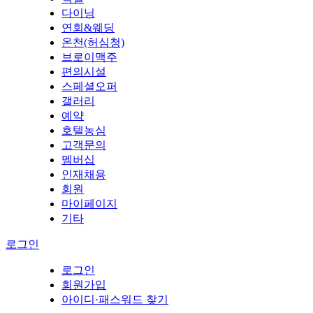
다이닝
연회&웨딩
온천(허심청)
브로이맥주
편의시설
스페셜오퍼
갤러리
예약
호텔농심
고객문의
멤버십
인재채용
회원
마이페이지
기타
로그인
로그인
회원가입
아이디·패스워드 찾기