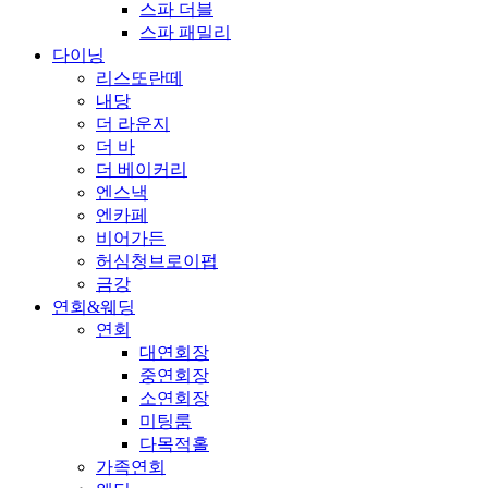
스파 더블
스파 패밀리
다이닝
리스또란떼
내당
더 라운지
더 바
더 베이커리
엔스낵
엔카페
비어가든
허심청브로이펍
금강
연회&웨딩
연회
대연회장
중연회장
소연회장
미팅룸
다목적홀
가족연회