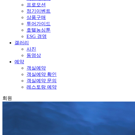
프로모션
정기이벤트
상품구매
투어가이드
호텔농심툰
ESG 경영
갤러리
사진
동영상
예약
객실예약
객실예약 확인
객실예약 문의
레스토랑 예약
회원