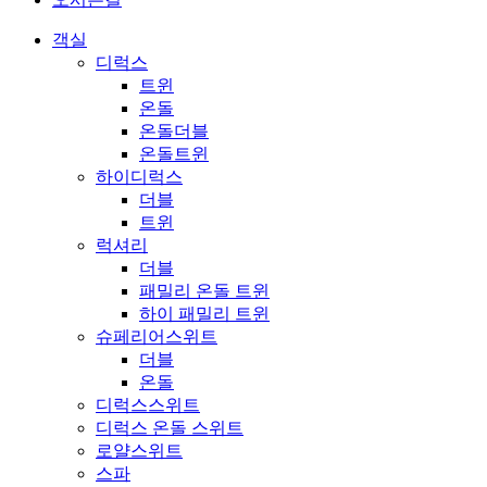
객실
디럭스
트윈
온돌
온돌더블
온돌트윈
하이디럭스
더블
트윈
럭셔리
더블
패밀리 온돌 트윈
하이 패밀리 트윈
슈페리어스위트
더블
온돌
디럭스스위트
디럭스 온돌 스위트
로얄스위트
스파