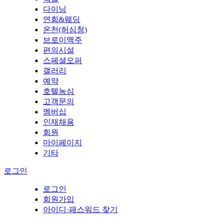
다이닝
연회&웨딩
온천(허심청)
브로이맥주
편의시설
스페셜오퍼
갤러리
예약
호텔농심
고객문의
멤버십
인재채용
회원
마이페이지
기타
로그인
로그인
회원가입
아이디·패스워드 찾기