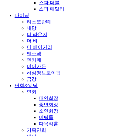
스파 더블
스파 패밀리
다이닝
리스또란떼
내당
더 라운지
더 바
더 베이커리
엔스낵
엔카페
비어가든
허심청브로이펍
금강
연회&웨딩
연회
대연회장
중연회장
소연회장
미팅룸
다목적홀
가족연회