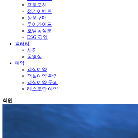
프로모션
정기이벤트
상품구매
투어가이드
호텔농심툰
ESG 경영
갤러리
사진
동영상
예약
객실예약
객실예약 확인
객실예약 문의
레스토랑 예약
회원