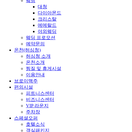
웨딩
대청
다이아몬드
크리스탈
에메랄드
야외웨딩
웨딩 프로모션
예약문의
온천(허심청)
허심청 소개
온천소개
찜질 및 휴게시설
이용안내
브로이맥주
편의시설
피트니스센터
비즈니스센터
VIP 라운지
주차장
스페셜오퍼
호텔소식
객실패키지