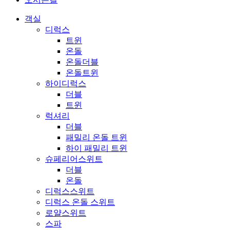
객실
디럭스
트윈
온돌
온돌더블
온돌트윈
하이디럭스
더블
트윈
럭셔리
더블
패밀리 온돌 트윈
하이 패밀리 트윈
슈페리어스위트
더블
온돌
디럭스스위트
디럭스 온돌 스위트
로얄스위트
스파