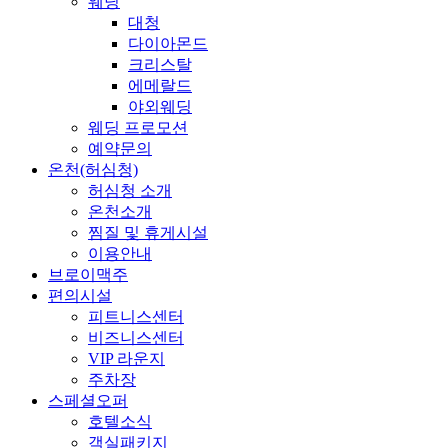
웨딩
대청
다이아몬드
크리스탈
에메랄드
야외웨딩
웨딩 프로모션
예약문의
온천(허심청)
허심청 소개
온천소개
찜질 및 휴게시설
이용안내
브로이맥주
편의시설
피트니스센터
비즈니스센터
VIP 라운지
주차장
스페셜오퍼
호텔소식
객실패키지