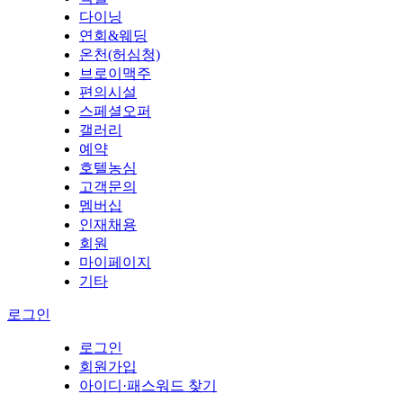
다이닝
연회&웨딩
온천(허심청)
브로이맥주
편의시설
스페셜오퍼
갤러리
예약
호텔농심
고객문의
멤버십
인재채용
회원
마이페이지
기타
로그인
로그인
회원가입
아이디·패스워드 찾기