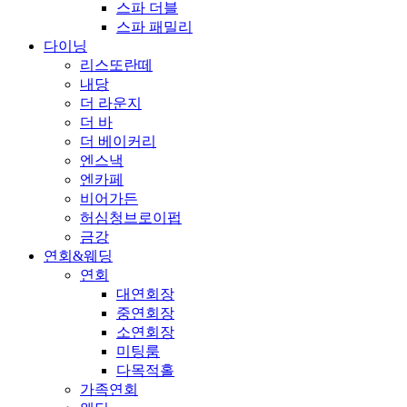
스파 더블
스파 패밀리
다이닝
리스또란떼
내당
더 라운지
더 바
더 베이커리
엔스낵
엔카페
비어가든
허심청브로이펍
금강
연회&웨딩
연회
대연회장
중연회장
소연회장
미팅룸
다목적홀
가족연회