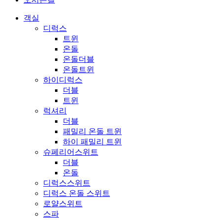
객실
디럭스
트윈
온돌
온돌더블
온돌트윈
하이디럭스
더블
트윈
럭셔리
더블
패밀리 온돌 트윈
하이 패밀리 트윈
슈페리어스위트
더블
온돌
디럭스스위트
디럭스 온돌 스위트
로얄스위트
스파