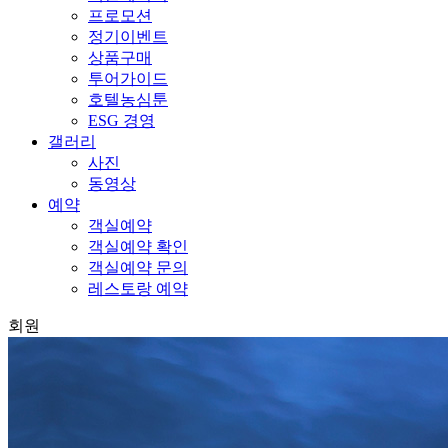
프로모션
정기이벤트
상품구매
투어가이드
호텔농심툰
ESG 경영
갤러리
사진
동영상
예약
객실예약
객실예약 확인
객실예약 문의
레스토랑 예약
회원