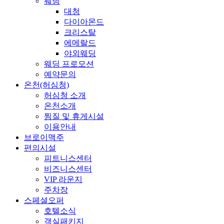
웨딩
대청
다이아몬드
크리스탈
에메랄드
야외웨딩
웨딩 프로모션
예약문의
온천(허심청)
허심청 소개
온천소개
찜질 및 휴게시설
이용안내
브로이맥주
편의시설
피트니스센터
비즈니스센터
VIP 라운지
주차장
스페셜오퍼
호텔소식
객실패키지