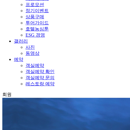
프로모션
정기이벤트
상품구매
투어가이드
호텔농심툰
ESG 경영
갤러리
사진
동영상
예약
객실예약
객실예약 확인
객실예약 문의
레스토랑 예약
회원