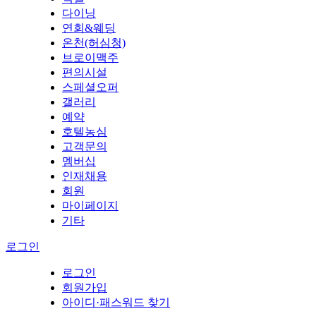
다이닝
연회&웨딩
온천(허심청)
브로이맥주
편의시설
스페셜오퍼
갤러리
예약
호텔농심
고객문의
멤버십
인재채용
회원
마이페이지
기타
로그인
로그인
회원가입
아이디·패스워드 찾기