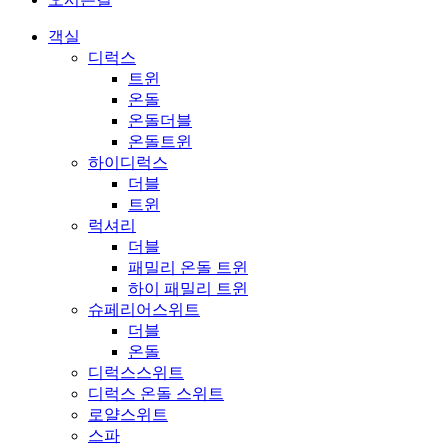
객실
디럭스
트윈
온돌
온돌더블
온돌트윈
하이디럭스
더블
트윈
럭셔리
더블
패밀리 온돌 트윈
하이 패밀리 트윈
슈페리어스위트
더블
온돌
디럭스스위트
디럭스 온돌 스위트
로얄스위트
스파