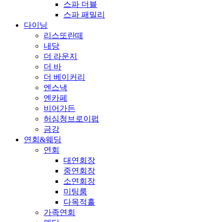
스파 더블
스파 패밀리
다이닝
리스또란떼
내당
더 라운지
더 바
더 베이커리
엔스낵
엔카페
비어가든
허심청브로이펍
금강
연회&웨딩
연회
대연회장
중연회장
소연회장
미팅룸
다목적홀
가족연회