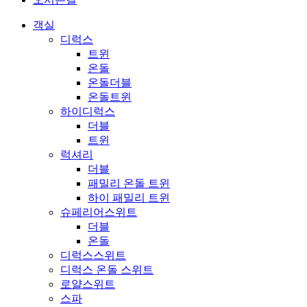
객실
디럭스
트윈
온돌
온돌더블
온돌트윈
하이디럭스
더블
트윈
럭셔리
더블
패밀리 온돌 트윈
하이 패밀리 트윈
슈페리어스위트
더블
온돌
디럭스스위트
디럭스 온돌 스위트
로얄스위트
스파