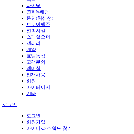
다이닝
연회&웨딩
온천(허심청)
브로이맥주
편의시설
스페셜오퍼
갤러리
예약
호텔농심
고객문의
멤버십
인재채용
회원
마이페이지
기타
로그인
로그인
회원가입
아이디·패스워드 찾기