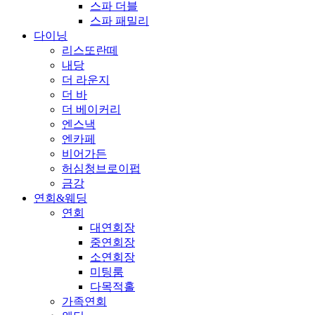
스파 더블
스파 패밀리
다이닝
리스또란떼
내당
더 라운지
더 바
더 베이커리
엔스낵
엔카페
비어가든
허심청브로이펍
금강
연회&웨딩
연회
대연회장
중연회장
소연회장
미팅룸
다목적홀
가족연회