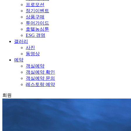
프로모션
정기이벤트
상품구매
투어가이드
호텔농심툰
ESG 경영
갤러리
사진
동영상
예약
객실예약
객실예약 확인
객실예약 문의
레스토랑 예약
회원