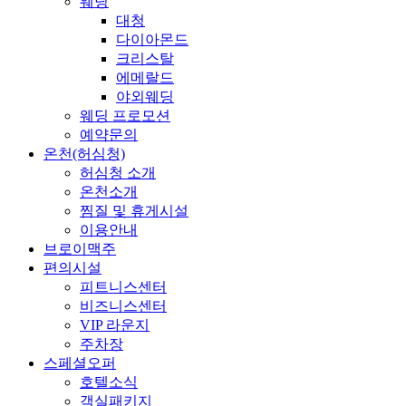
웨딩
대청
다이아몬드
크리스탈
에메랄드
야외웨딩
웨딩 프로모션
예약문의
온천(허심청)
허심청 소개
온천소개
찜질 및 휴게시설
이용안내
브로이맥주
편의시설
피트니스센터
비즈니스센터
VIP 라운지
주차장
스페셜오퍼
호텔소식
객실패키지