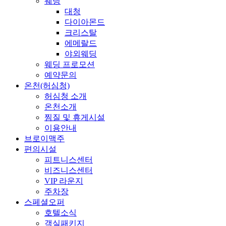
웨딩
대청
다이아몬드
크리스탈
에메랄드
야외웨딩
웨딩 프로모션
예약문의
온천(허심청)
허심청 소개
온천소개
찜질 및 휴게시설
이용안내
브로이맥주
편의시설
피트니스센터
비즈니스센터
VIP 라운지
주차장
스페셜오퍼
호텔소식
객실패키지