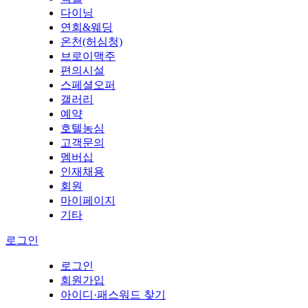
다이닝
연회&웨딩
온천(허심청)
브로이맥주
편의시설
스페셜오퍼
갤러리
예약
호텔농심
고객문의
멤버십
인재채용
회원
마이페이지
기타
로그인
로그인
회원가입
아이디·패스워드 찾기