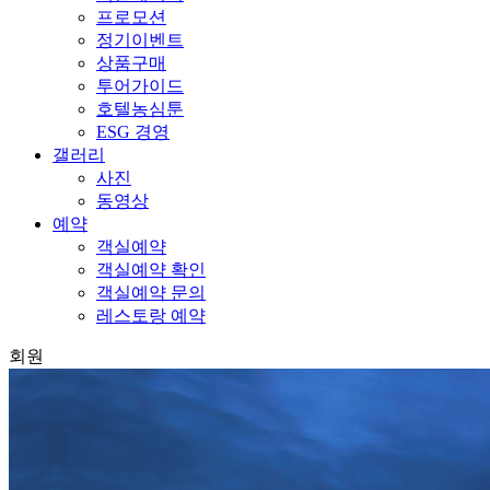
프로모션
정기이벤트
상품구매
투어가이드
호텔농심툰
ESG 경영
갤러리
사진
동영상
예약
객실예약
객실예약 확인
객실예약 문의
레스토랑 예약
회원