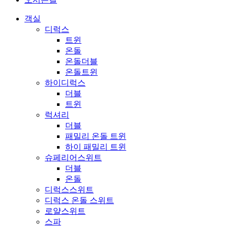
객실
디럭스
트윈
온돌
온돌더블
온돌트윈
하이디럭스
더블
트윈
럭셔리
더블
패밀리 온돌 트윈
하이 패밀리 트윈
슈페리어스위트
더블
온돌
디럭스스위트
디럭스 온돌 스위트
로얄스위트
스파