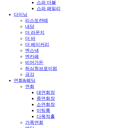
스파 더블
스파 패밀리
다이닝
리스또란떼
내당
더 라운지
더 바
더 베이커리
엔스낵
엔카페
비어가든
허심청브로이펍
금강
연회&웨딩
연회
대연회장
중연회장
소연회장
미팅룸
다목적홀
가족연회