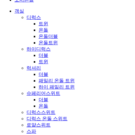
객실
디럭스
트윈
온돌
온돌더블
온돌트윈
하이디럭스
더블
트윈
럭셔리
더블
패밀리 온돌 트윈
하이 패밀리 트윈
슈페리어스위트
더블
온돌
디럭스스위트
디럭스 온돌 스위트
로얄스위트
스파