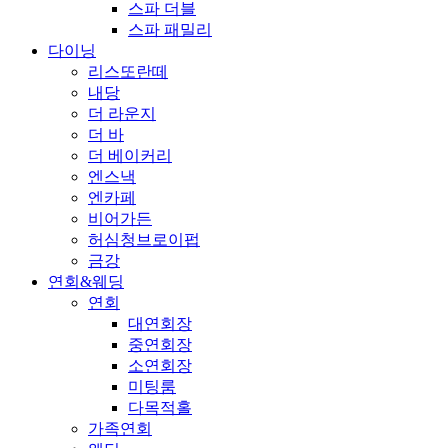
스파 더블
스파 패밀리
다이닝
리스또란떼
내당
더 라운지
더 바
더 베이커리
엔스낵
엔카페
비어가든
허심청브로이펍
금강
연회&웨딩
연회
대연회장
중연회장
소연회장
미팅룸
다목적홀
가족연회