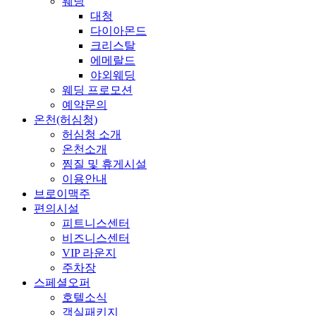
웨딩
대청
다이아몬드
크리스탈
에메랄드
야외웨딩
웨딩 프로모션
예약문의
온천(허심청)
허심청 소개
온천소개
찜질 및 휴게시설
이용안내
브로이맥주
편의시설
피트니스센터
비즈니스센터
VIP 라운지
주차장
스페셜오퍼
호텔소식
객실패키지