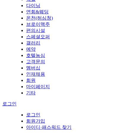
다이닝
연회&웨딩
온천(허심청)
브로이맥주
편의시설
스페셜오퍼
갤러리
예약
호텔농심
고객문의
멤버십
인재채용
회원
마이페이지
기타
로그인
로그인
회원가입
아이디·패스워드 찾기