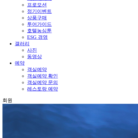
프로모션
정기이벤트
상품구매
투어가이드
호텔농심툰
ESG 경영
갤러리
사진
동영상
예약
객실예약
객실예약 확인
객실예약 문의
레스토랑 예약
회원