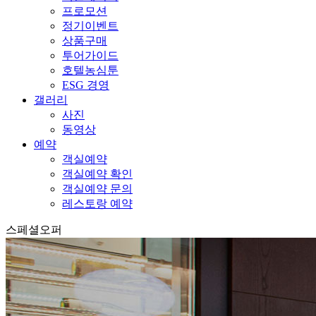
프로모션
정기이벤트
상품구매
투어가이드
호텔농심툰
ESG 경영
갤러리
사진
동영상
예약
객실예약
객실예약 확인
객실예약 문의
레스토랑 예약
스페셜오퍼