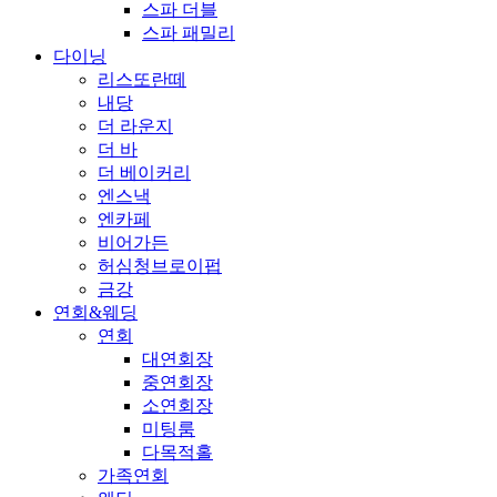
스파 더블
스파 패밀리
다이닝
리스또란떼
내당
더 라운지
더 바
더 베이커리
엔스낵
엔카페
비어가든
허심청브로이펍
금강
연회&웨딩
연회
대연회장
중연회장
소연회장
미팅룸
다목적홀
가족연회