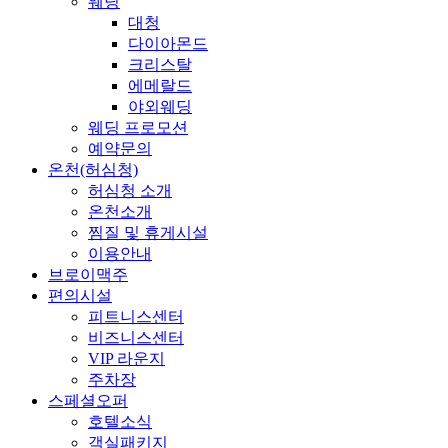
웨딩
대청
다이아몬드
크리스탈
에메랄드
야외웨딩
웨딩 프로모션
예약문의
온천(허심청)
허심청 소개
온천소개
찜질 및 휴게시설
이용안내
브로이맥주
편의시설
피트니스센터
비즈니스센터
VIP 라운지
주차장
스페셜오퍼
호텔소식
객실패키지