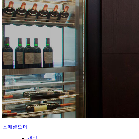
스페셜오퍼
객실