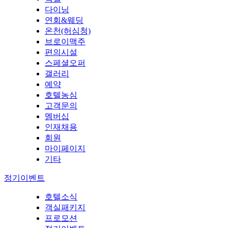
다이닝
연회&웨딩
온천(허심청)
브로이맥주
편의시설
스페셜오퍼
갤러리
예약
호텔농심
고객문의
멤버십
인재채용
회원
마이페이지
기타
정기이벤트
호텔소식
객실패키지
프로모션