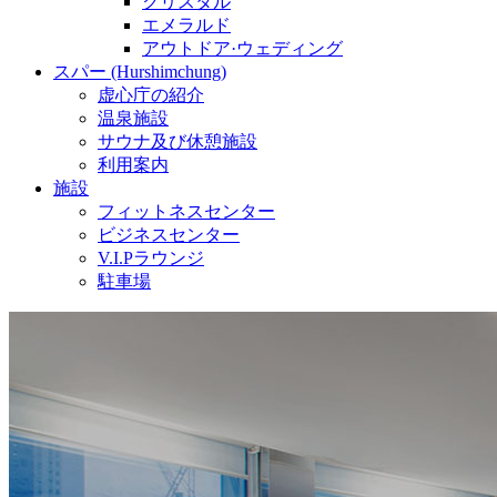
クリスタル
エメラルド
アウトドア·ウェディング
スパー (Hurshimchung)
虚心庁の紹介
温泉施設
サウナ及び休憩施設
利用案内
施設
フィットネスセンター
ビジネスセンター
V.I.Pラウンジ
駐車場