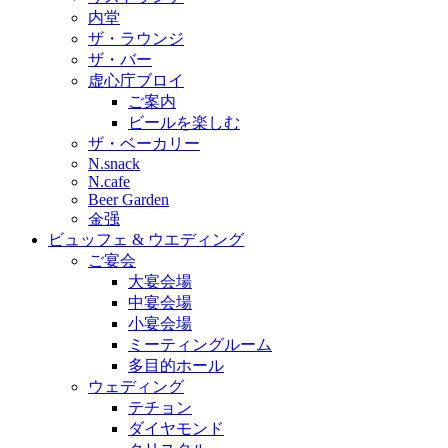
内堂
ザ・ラウンジ
ザ・バー
虚心庁ブロイ
ご案内
ビールを楽しむ
ザ・ベーカリー
N.snack
N.cafe
Beer Garden
金强
ビュッフェ & ウエディング
ご宴会
大宴会場
中宴会場
小宴会場
ミーティングルーム
多目的ホール
ウェディング
テチョン
ダイヤモンド