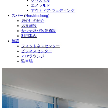
クリスタル
エメラルド
アウトドア·ウェディング
スパー (Hurshimchung)
虚心庁の紹介
温泉施設
サウナ及び休憩施設
利用案内
施設
フィットネスセンター
ビジネスセンター
V.I.Pラウンジ
駐車場