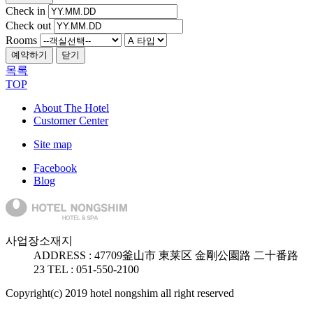
Check in
Check out
Rooms
예약하기
닫기
목록
TOP
About The Hotel
Customer Center
Site map
Facebook
Blog
사업장소재지
ADDRESS :
47709
釜山市 東莱区 金剛公園路 二十番路
23
TEL : 051-550-2100
Copyright(c) 2019 hotel nongshim all right reserved