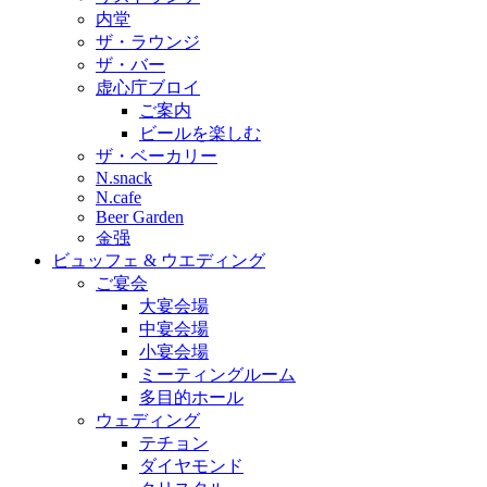
内堂
ザ・ラウンジ
ザ・バー
虚心庁ブロイ
ご案内
ビールを楽しむ
ザ・ベーカリー
N.snack
N.cafe
Beer Garden
金强
ビュッフェ & ウエディング
ご宴会
大宴会場
中宴会場
小宴会場
ミーティングルーム
多目的ホール
ウェディング
テチョン
ダイヤモンド