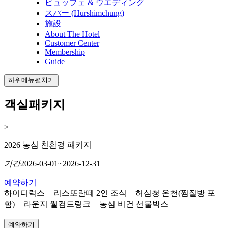
ビュッフェ & ウエディング
スパー (Hurshimchung)
施設
About The Hotel
Customer Center
Membership
Guide
하위메뉴펼치기
객실패키지
>
2026 농심 친환경 패키지
기간
2026-03-01~2026-12-31
예약하기
하이디럭스 + 리스또란떼 2인 조식 + 허심청 온천(찜질방 포
함) + 라운지 웰컴드링크 + 농심 비건 선물박스
예약하기