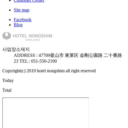
Customer Center
Site map
Facebook
Blog
사업장소재지
ADDRESS :
47709
釜山市 東莱区 金剛公園路 二十番路
23
TEL : 051-550-2100
Copyright(c) 2019 hotel nongshim all right reserved
Today
Total