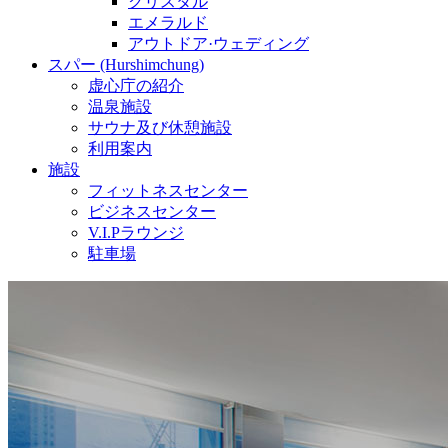
クリスタル
エメラルド
アウトドア·ウェディング
スパー (Hurshimchung)
虚心庁の紹介
温泉施設
サウナ及び休憩施設
利用案内
施設
フィットネスセンター
ビジネスセンター
V.I.Pラウンジ
駐車場