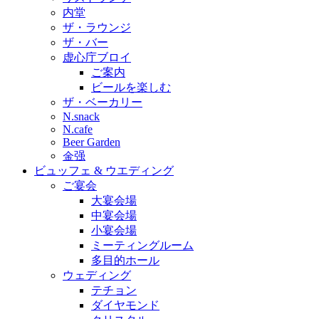
内堂
ザ・ラウンジ
ザ・バー
虚心庁ブロイ
ご案内
ビールを楽しむ
ザ・ベーカリー
N.snack
N.cafe
Beer Garden
金强
ビュッフェ & ウエディング
ご宴会
大宴会場
中宴会場
小宴会場
ミーティングルーム
多目的ホール
ウェディング
テチョン
ダイヤモンド