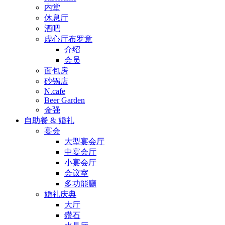
内堂
休息厅
酒吧
虚心厅布罗意
介绍
会员
面包房
砂锅店
N.cafe
Beer Garden
金强
自助餐 & 婚礼
宴会
大型宴会厅
中宴会厅
小宴会厅
会议室
多功能廳
婚礼庆典
大厅
鑽石