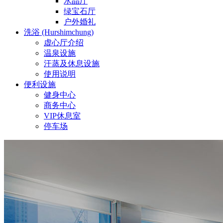
水晶厅
绿宝石厅
户外婚礼
洗浴 (Hurshimchung)
虚心厅介绍
温泉设施
汗蒸及休息设施
使用说明
便利设施
健身中心
商务中心
VIP休息室
停车场