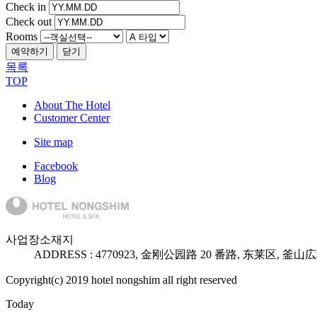
Check in
Check out
Rooms
예약하기
닫기
목록
TOP
About The Hotel
Customer Center
Site map
Facebook
Blog
사업장소재지
ADDRESS :
47709
23, 金刚公园路 20 番路, 东莱区, 釜
Copyright(c) 2019 hotel nongshim all right reserved
Today