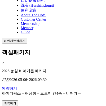
自助餐 & 婚礼
洗浴 (Hurshimchung)
便利设施
About The Hotel
Customer Center
Membership
Member
Guide
하위메뉴펼치기
객실패키지
>
2026 농심 비어가든 패키지
기간
2026-05-06~2026-09-30
예약하기
하이디럭스 + 허심청 + 브로이 캔4종 + 비어가든
예약하기